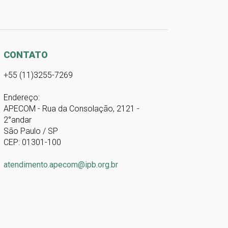
CONTATO
+55 (11)3255-7269
Endereço:
APECOM - Rua da Consolação, 2121 -
2°andar
São Paulo / SP
CEP: 01301-100
atendimento.apecom@ipb.org.br