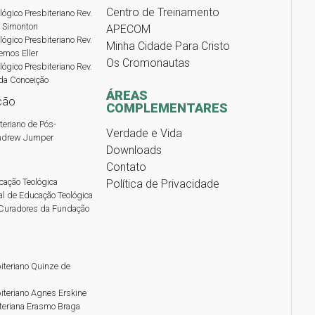
Centro de Treinamento
lógico Presbiteriano Rev.
 Simonton
APECOM
lógico Presbiteriano Rev.
Minha Cidade Para Cristo
emos Eller
Os Cromonautas
lógico Presbiteriano Rev.
da Conceição
ÁREAS
ção
COMPLEMENTARES
teriano de Pós-
Verdade e Vida
ndrew Jumper
Downloads
Contato
cação Teológica
Política de Privacidade
al de Educação Teológica
Curadores da Fundação
iteriano Quinze de
iteriano Agnes Erskine
teriana Erasmo Braga