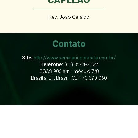
Rev. João Geraldo
Contato
Site:
http://www.seminariopbrasilia.com.br/
Telefone:
(61) 3244-2122
SGAS 906 s/n - módulo 7/8
Brasília, DF, Brasil - CEP 70.390-060