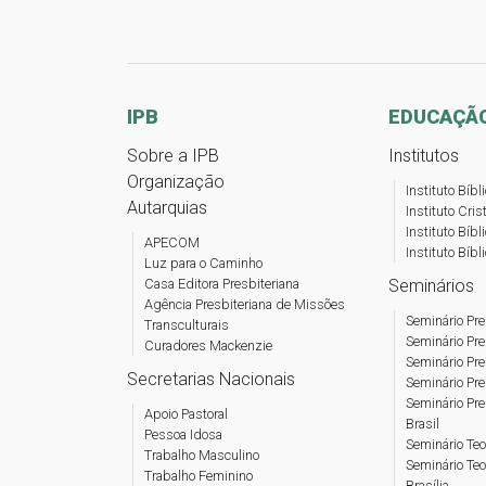
IPB
EDUCAÇÃ
Sobre a IPB
Institutos
Organização
Instituto Bíb
Autarquias
Instituto Cri
Instituto Bíbl
APECOM
Instituto Bíb
Luz para o Caminho
Casa Editora Presbiteriana
Seminários
Agência Presbiteriana de Missões
Seminário Pre
Transculturais
Seminário Pr
Curadores Mackenzie
Seminário Pre
Secretarias Nacionais
Seminário Pre
Seminário Pre
Apoio Pastoral
Brasil
Pessoa Idosa
Seminário Teo
Trabalho Masculino
Seminário Teo
Trabalho Feminino
Brasília