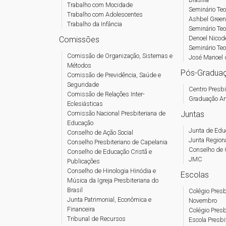
Trabalho com Mocidade
Seminário Teo
Trabalho com Adolescentes
Ashbel Green
Trabalho da Infância
Seminário Teo
Denoel Nicod
Comissões
Seminário Teo
Comissão de Organização, Sistemas e
José Manoel 
Métodos
Pós-Gradua
Comissão de Previdência, Saúde e
Seguridade
Centro Presbi
Comissão de Relações Inter-
Graduação A
Eclesiásticas
Comissão Nacional Presbiteriana de
Juntas
Educação
Junta de Edu
Conselho de Ação Social
Junta Region
Conselho Presbiteriano de Capelania
Conselho de 
Conselho de Educação Cristã e
JMC
Publicações
Conselho de Hinologia Hinódia e
Escolas
Música da Igreja Presbiteriana do
Brasil
Colégio Presb
Junta Patrimonial, Econômica e
Novembro
Financeira
Colégio Presb
Tribunal de Recursos
Escola Presbi