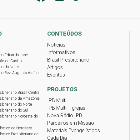
O
CONTEÚDOS
Notícias
Informativos
lico Eduardo Lane
Brasil Presbiteriano
stão de Castro
ico do Norte
Artigos
lico Rev. Augusto Araújo
Eventos
PROJETOS
sbiteriano Brasil Central
esbiteriano da Amazônia
IPB Multi
sbiteriano do Norte
IPB Multi - Igrejas
sbiteriano do Sul
Nova Rádio IPB
sbiteriano Noroeste do
Parceiros em Missão
lógico do Nordeste
Materiais Evangelísticos
lógico Presbiteriano de
Cada Dia