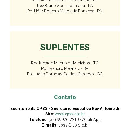
Rev Marcio Leandro F. da Cunha - RJ
Rev Bruno Souza Santana - PA
Pb. Hélio Roberto Matos da Fonseca - RN
SUPLENTES
Rev. Kleston Magno de Medeiros - TO
Pb. Evandro Melarato - SP
Pb. Lucas Dornelas Goulart Cardoso - GO
Contato
Escritório da CPSS - Secretário Executivo Rev Antônio Jr
Site:
www.cpss.org.br
Telefone:
(32) 99976-2210 /WhatsApp
E-mails:
cpss@ipb.org.br