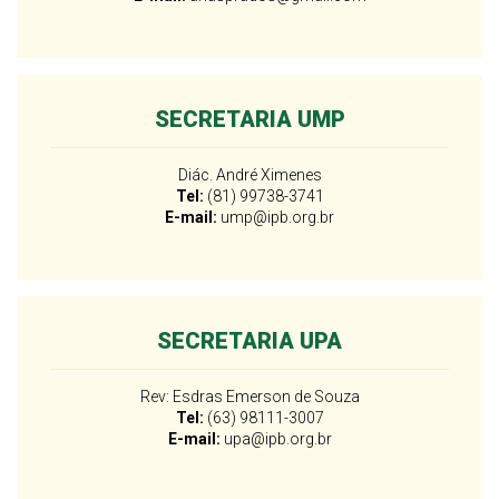
SECRETARIA UMP
Diác. André Ximenes
Tel:
(81) 99738-3741
E-mail:
ump@ipb.org.br
SECRETARIA UPA
Rev: Esdras Emerson de Souza
Tel:
(63) 98111-3007
E-mail:
upa@ipb.org.br