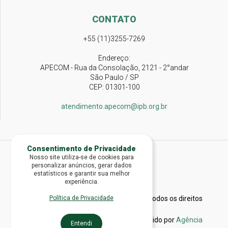
CONTATO
+55 (11)3255-7269
Endereço:
APECOM - Rua da Consolação, 2121 - 2°andar
São Paulo / SP
CEP: 01301-100
atendimento.apecom@ipb.org.br
Consentimento de Privacidade
Nosso site utiliza-se de cookies para
personalizar anúncios, gerar dados
estatísticos e garantir sua melhor
experiência.
2026 © Igreja Presbiteriana do Brasil - Todos os direitos
Política de Privacidade
reservados.
Administrado por
APECOM
e Desenvolvido por
Agência
Entendi