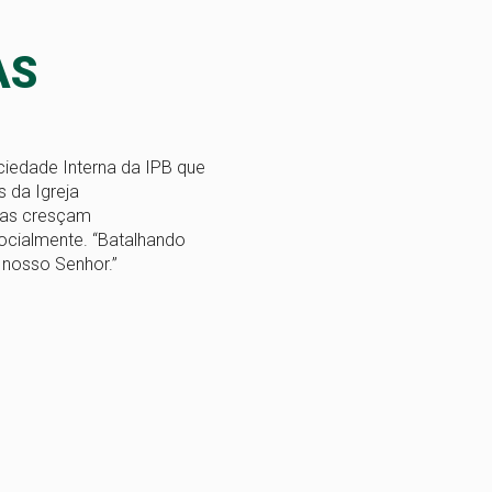
AS
ciedade Interna da IPB que
s da Igreja
las cresçam
socialmente. “Batalhando
 nosso Senhor.”