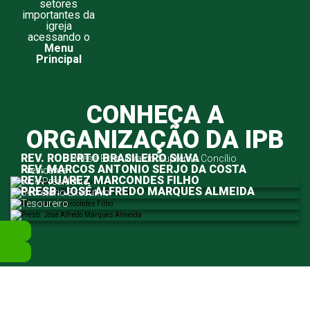
setores
importantes da
igreja
acessando o
Menu
Principal
CONHEÇA A
ORGANIZAÇÃO DA IPB
REV. ROBERTO BRASILEIRO SILVA
Mesa Executiva do Supremo Concílio
REV. MARCOS ANTONIO SERJO DA COSTA
Presidente
REV. JUAREZ MARCONDES FILHO
Vice-Presidente
PRESB. JOSÉ ALFREDO MARQUES ALMEIDA
Secretário Executivo
Tesoureiro