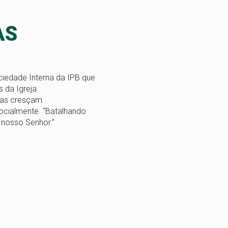
AS
ciedade Interna da IPB que
s da Igreja
las cresçam
socialmente. “Batalhando
 nosso Senhor.”